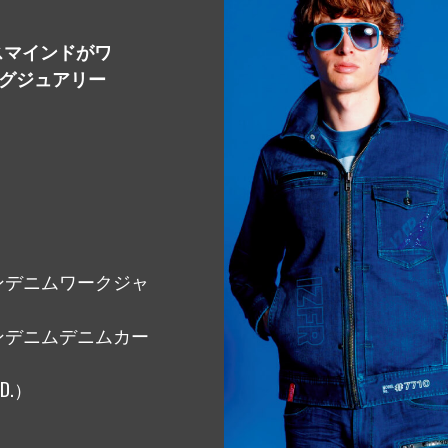
STOCKIST
ジャスマインドがワ
販売店一覧
グジュアリー
CONTACT
お問い合わせ
PELTIER DEVICE
販売代
ペルチェ特設ページ
ーンデニムワークジャ
ーンデニムデニムカー
D.）