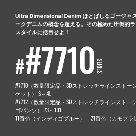
COMPANY
Ultra Dimensional Denim ほとばしるゴー
会社概要
ークデニムの概念を超える。その極めた圧倒的ラ
スタイルに括目せよ！
PRODUCTS
#7710
商品
#
SERIES
RECRUIT
採用情報
#7710（数量限定品・3Dストレッチラインスト
ケット） S～4L
#7712（数量限定品・3Dストレッチラインスト
ゴパンツ） 73～101
11番色（インディゴブルー） 21番色（カモフラI.