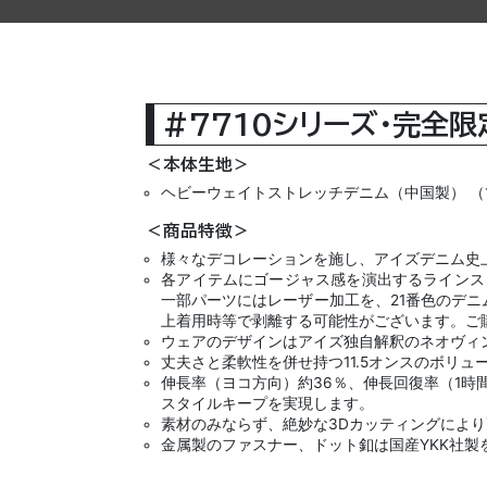
#7710シリーズ・完全
＜本体生地＞
ヘビーウェイトストレッチデニム（中国製） （1
＜商品特徴＞
様々なデコレーションを施し、アイズデニム史
各アイテムにゴージャス感を演出するラインス
一部パーツにはレーザー加工を、21番色のデ
上着用時等で剥離する可能性がございます。ご
ウェアのデザインはアイズ独自解釈のネオヴィ
丈夫さと柔軟性を併せ持つ11.5オンスのボリ
伸長率（ヨコ方向）約36％、伸長回復率（1時
スタイルキープを実現します。
素材のみならず、絶妙な3Dカッティングによ
金属製のファスナー、ドット釦は国産YKK社