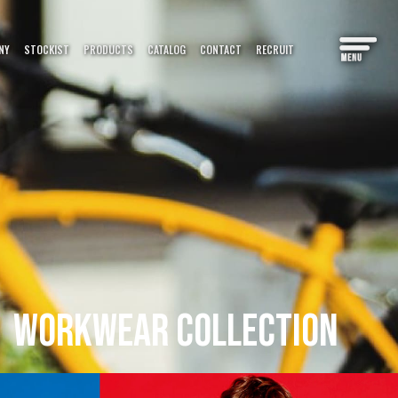
PRODUCTS
NY
STOCKIST
CATALOG
CONTACT
RECRUIT
CATALOG
カタログ
S＆COLUMN
情報
WORKWEAR
COLLECTION
 MAP
マップ