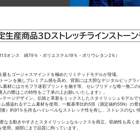
限定生産商品3Dストレッチラインストー
1.5オンス 綿79％・ポリエステル19％・ポリウレタン2％）
上最もゴージャスマインドを極めたリミテッドモデルが登場。
トーンを施しプレミアム感を高め、背面には大胆なデジタルビッグラバ
ニム素材にはカモフラ迷彩プリントを施す等、セレブリティな唯一無二の
購入の際はこの特性をご了承の上お願いいたします）。
ンテージデザイン。伝統と革新をミックスしたスタイリッシュモデルで
ューム感溢れるデニム素材を使用。一般基準比約5倍（測定値約55N）の
間後）約91％を誇るハイレベルなストレッチ性を有し、ストレスのな
り更なる動きやすさとスタイリッシュなルックスを両立。収納性も高く
製を使用。細部にまで品質に拘っています。