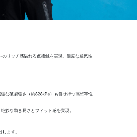
へのリッチ感溢れる点接触を実現。適度な通気性
強な破裂強さ（約828kPa）も併せ持つ高堅牢性
、絶妙な動き易さとフィット感を実現。
出します。