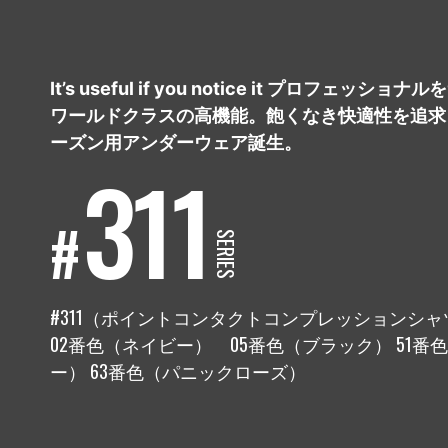
COMPANY
会社概要
It’s useful if you notice it プロフェッシ
ワールドクラスの高機能。飽くなき快適性を追求
PRODUCTS
ーズン用アンダーウェア誕生。
商品
311
RECRUIT
#
採用情報
SERIES
#311（ポイントコンタクトコンプレッションシャツ
02番色（ネイビー） 05番色（ブラック） 51
ー） 63番色（パニックローズ）