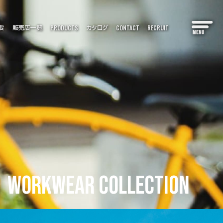
PRODUCTS
CONTACT
RECRUIT
要
販売店一覧
カタログ
CATALOG
カタログ
S＆COLUMN
情報
WORKWEAR
COLLECTION
 MAP
マップ