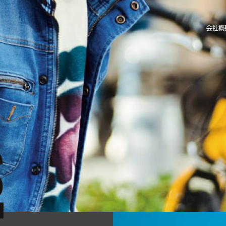
会社概
MOVIE
NEW
動画一覧
新着
CATALOG
SITE
カタログ
サイト