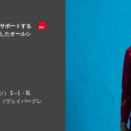
STOCKIST
販売店一覧
ョナルをサポートする
したオールシ
CONTACT
お問い合わせ
PELTIER DEVICE
販売代
ペルチェ特設ページ
） S～L・XL
番色（ヴェイパーグレ