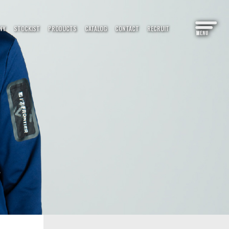
PRODUCTS
NY
STOCKIST
CATALOG
CONTACT
RECRUIT
CATALOG
カタログ
S＆COLUMN
情報
 MAP
マップ