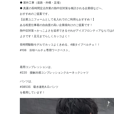
● 屋外工事（道路・外構・足場）
● 真夏の長時間定点作業の熱中症対策を検討される企業様などへ、
おすすめのご提案です。
【企業ユニフォームとして名入れでのご利用もおすすめ！】
ある程度仕事着の自由度の高い企業様向けのご提案です！
熱中症対策＋かっこよさを追求できるそれがアイズフロンティアならでは
よさです！足元までらしくカッコよく！
長時間駆動モデルでカッコよくきめる、4個タイプペルチェ！！
#106 冷却ペルチェ専用ワークベスト。
着用コンプレッションは、
#220 接触冷感コンプレッションクルーネックシャツ
パンツは、
#3853S 吸水速乾A.D.パンツ
を着用しています！