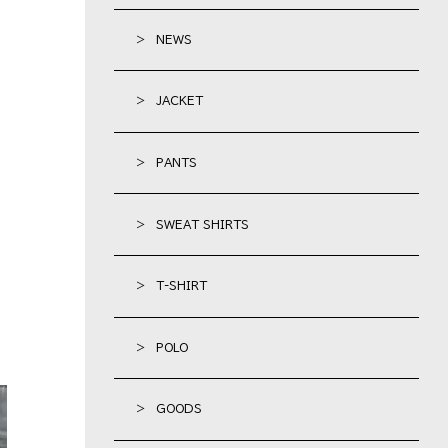
> NEWS
> JACKET
> PANTS
> SWEAT SHIRTS
> T-SHIRT
> POLO
> GOODS