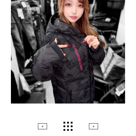
ABOUT US
SITE MAP
私たちについて
サイトマップ
RECRUIT
COMPANY
採用情報
会社概要
PELTIER DEVICE
PRODUCTS
ペルチェ特設ページ
商品
販売代理店の方へ
MOVIE
動画一覧
STOCKIST
販売店一覧
CONTACT
CATALOG
お問い合わせ
カタログ
«
»