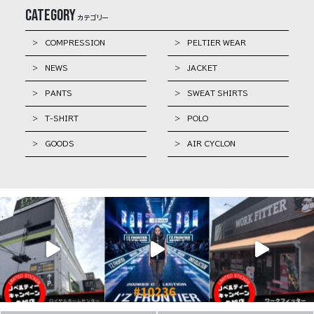
Category
カテゴリー
> COMPRESSION
> PELTIER WEAR
> NEWS
> JACKET
> PANTS
> SWEAT SHIRTS
> T-SHIRT
> POLO
> GOODS
> AIR CYCLON