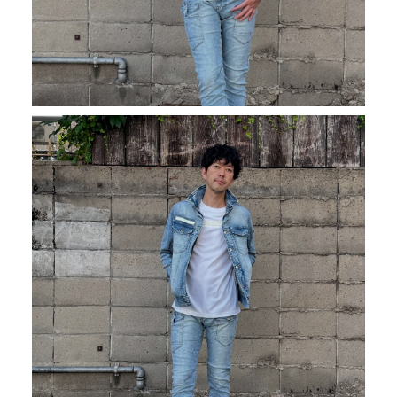
TOP
NEWS＆COLUMN
トップ
新着情報
ABOUT US
SITE MAP
私たちについて
サイトマップ
RECRUIT
COMPANY
採用情報
会社概要
PELTIER DEVICE
PRODUCTS
ペルチェ特設ページ
商品
販売代理店の方へ
MOVIE
動画一覧
STOCKIST
販売店一覧