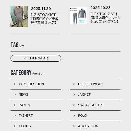
2025.10.23
2025.11.30
I’Z STOCKIST！
I’Z STOCKIST！
【取扱店紹介／ワーク
【取扱店紹介／千成
ショップキャプテン】
屋作業服 水戸店】
Tag
タグ
PELTIER WEAR
Category
カテゴリー
> COMPRESSION
> PELTIER WEAR
> NEWS
> JACKET
> PANTS
> SWEAT SHIRTS
> T-SHIRT
> POLO
> GOODS
> AIR CYCLON