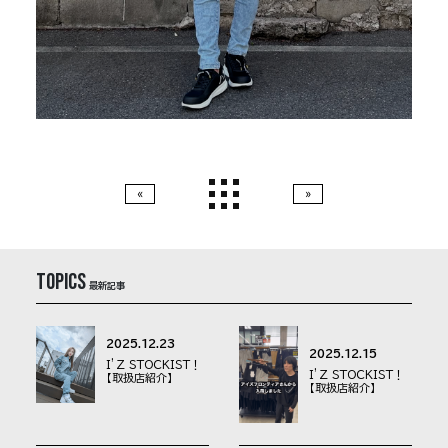
CONTACT
CATALOG
お問い合わせ
カタログ
«
»
topics
最新記事
2025.12.23
2025.12.15
I’Z STOCKIST！
I’Z STOCKIST！
【取扱店紹介】
【取扱店紹介】